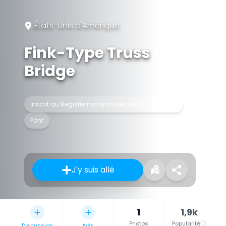
États-Unis d'Amérique
Fink-Type Truss
Bridge
Inscrit au Registre national des lieux historiques
Pont
J'y suis allé
1
1,9k
Photos
Popularité
Discussion
Avis