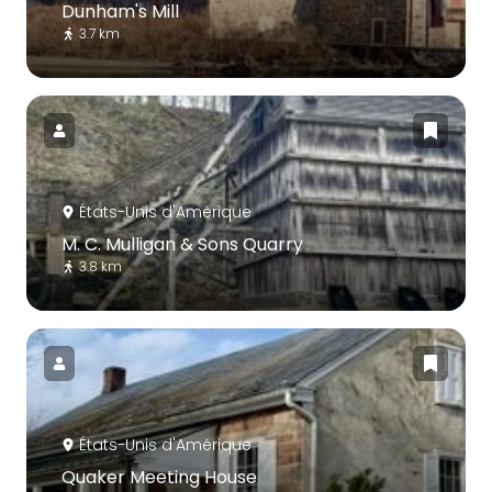
Dunham's Mill
3.7 km
États-Unis d'Amérique
M. C. Mulligan & Sons Quarry
3.8 km
États-Unis d'Amérique
Quaker Meeting House