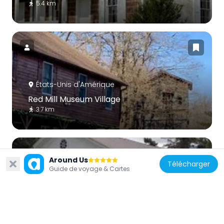
5.4 km
États-Unis d'Amérique
Red Mill Museum Village
3.7 km
Around Us
Télécharger
Guide de voyage & Cartes
États-Unis d'Amérique
Mount Salem Methodist Episcopal Church
6.8 km