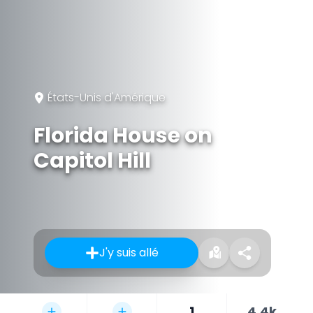
États-Unis d'Amérique
Florida House on
Capitol Hill
J'y suis allé
1
4,4k