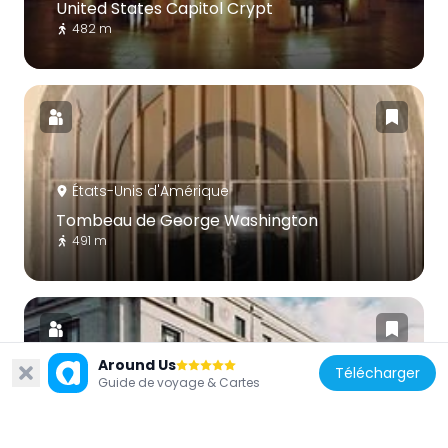
United States Capitol Crypt
482 m
États-Unis d'Amérique
Tombeau de George Washington
491 m
Around Us
Télécharger
Guide de voyage & Cartes
États-Unis d'Amérique
Dirksen Senate Office Building