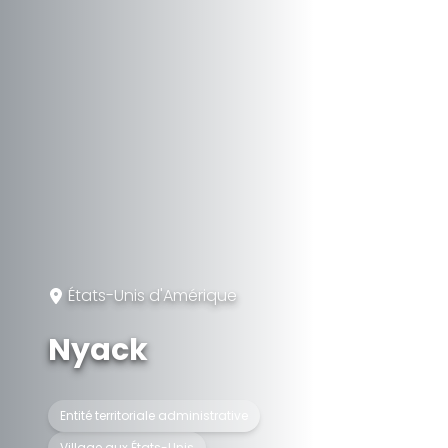
États-Unis d'Amérique
Nyack
Entité territoriale administrative
Village aux États-Unis