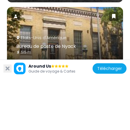
États-Unis d'Amérique
Bureau de poste de Nyack
515 m
Around Us
Télécharger
Guide de voyage & Cartes
États-Unis d'Amérique
Former Wayside Chapel
2.1 km