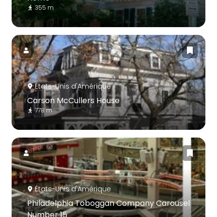
355 m
États-Unis d'Amérique
Carson McCullers House
778 m
États-Unis d'Amérique
Philadelphia Toboggan Company Carousel
Number 15