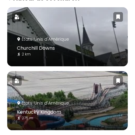
États-Unis d'Amérique
Churchill Downs
2 km
États-Unis d'Amérique
Kentucky Kingdom
275 m