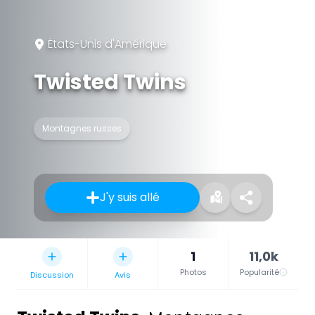
États-Unis d'Amérique
Twisted Twins
Montagnes russes
J'y suis allé
1
11,0k
Photos
Popularité
Discussion
Avis