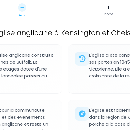
1
Photos
Avis
glise anglicane à Kensington et Chels
lise anglicane construite
L'eglise a ete conc
ches de Suffolk. Le
ses portes en 1845
ois etages dotee d'une
victorienne. Elle a 
 lanceolee pairees au
croissante de la 
t pour la communaute
L'eglise est facil
ers et des evenements
dans la region de 
ion anglicane et reste un
porche a la base de