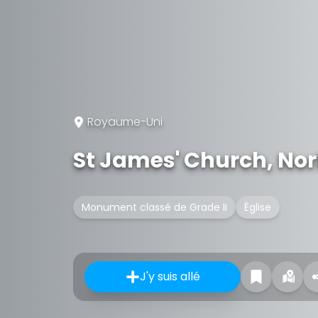
Royaume-Uni
St James' Church, No
Monument classé de Grade II
Église
J'y suis allé