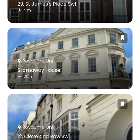
29, St James's Place Sw1
14 m
Royaume-Uni
Stornaway House
120 m
Royaume-Uni
12, Cleveland Row Sw1