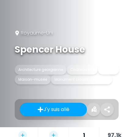
Royaume-Uni
Spencer House
Architecture georgienne
Château fort
Maison
Maison-musée
Monument classé de Grade I
J'y suis allé
1
97,1k