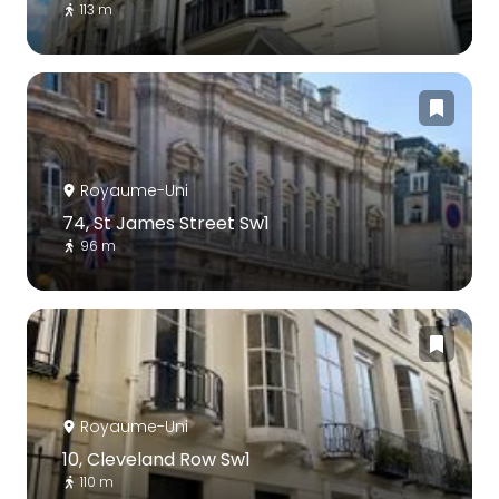
113 m
Royaume-Uni
74, St James Street Sw1
96 m
Royaume-Uni
10, Cleveland Row Sw1
110 m