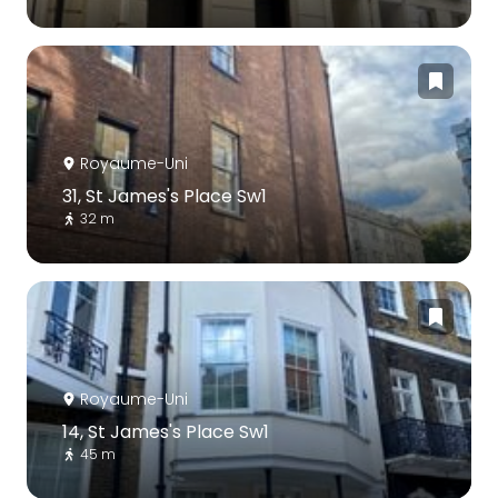
Royaume-Uni
31, St James's Place Sw1
32 m
Royaume-Uni
14, St James's Place Sw1
45 m