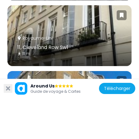
Royaume-Uni
11, Cleveland Row Sw1
111 m
Around Us
Télécharger
Guide de voyage & Cartes
Royaume-Uni
15, St James's Place Sw1
45 m