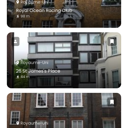
Royaume-Uni
Royal Ocean Racing Club
98 m
Royaume-Uni
26 St James's Place
44 m
Royaume-Uni