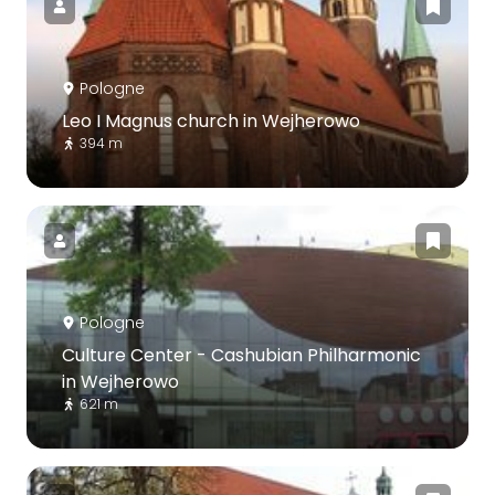
Pologne
Leo I Magnus church in Wejherowo
394 m
Pologne
Culture Center - Cashubian Philharmonic
in Wejherowo
621 m