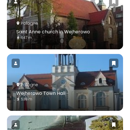
Pologne
Saint Anne church in Wejherowo
647 m
Pologne
Wejherowo Town Hall
538 m