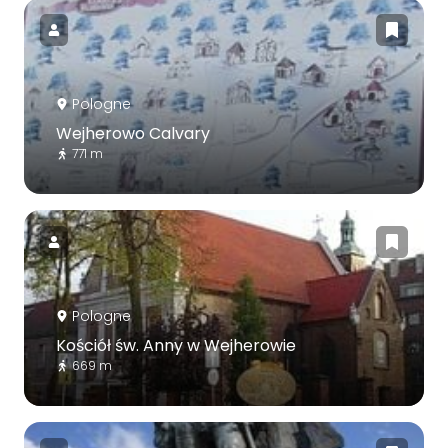
Pologne
Wejherowo Calvary
771 m
Pologne
Kościół św. Anny w Wejherowie
669 m