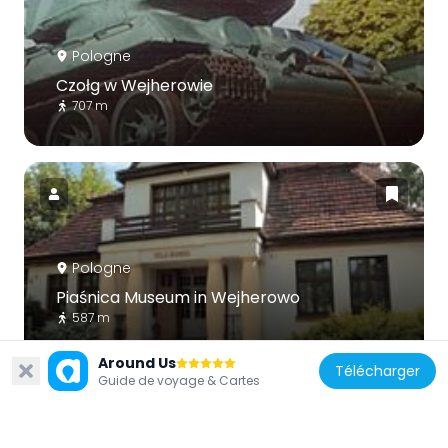
Pologne
Czołg w Wejherowie
707 m
Pologne
Piaśnica Museum in Wejherowo
587 m
Around Us
Télécharger
Guide de voyage & Cartes