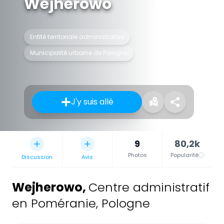
Wejherowo
Entité territoriale administrative
Municipalité urbaine de Pologne
J'y suis allé
9
80,2k
Photos
Popularité
Discussion
Avis
Wejherowo
,
Centre administratif
en Poméranie, Pologne