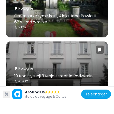
Pologne
Cmentarz rzym.-kat. , Aleja Jana Pawła II
62 w Radzyminie
2 km
Pologne
19 Konstytucji 3 Maja street in Radzymin
454 m
Around Us
Télécharger
Guide de voyage & Cartes