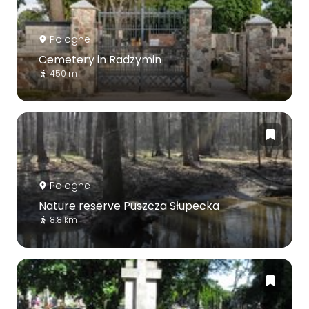
Pologne
Cemetery in Radzymin
450 m
Pologne
Nature reserve Puszcza Słupecka
8.8 km