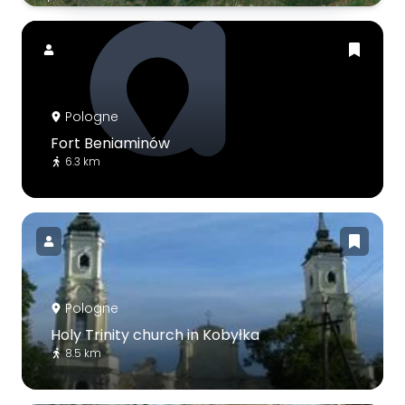
Pologne
Fort Beniaminów
6.3 km
Pologne
Holy Trinity church in Kobyłka
8.5 km