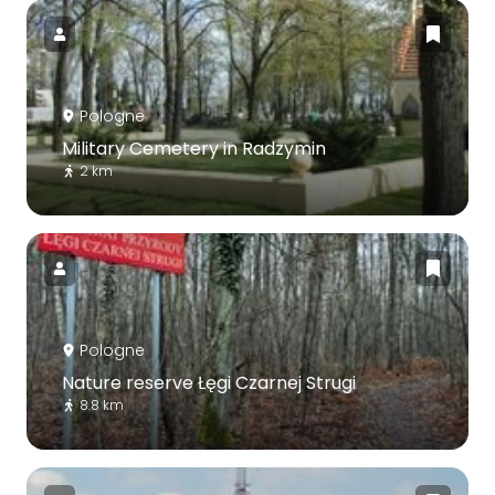
Pologne
Military Cemetery in Radzymin
2 km
Pologne
Nature reserve Łęgi Czarnej Strugi
8.8 km