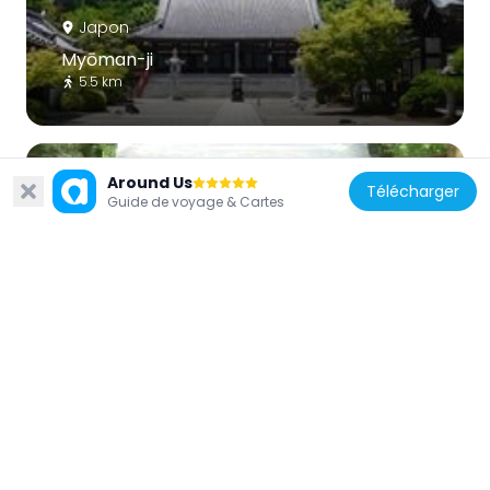
Japon
Myōman-ji
5.5 km
Around Us
Télécharger
Guide de voyage & Cartes
Japon
Sudō Shrine
6.2 km