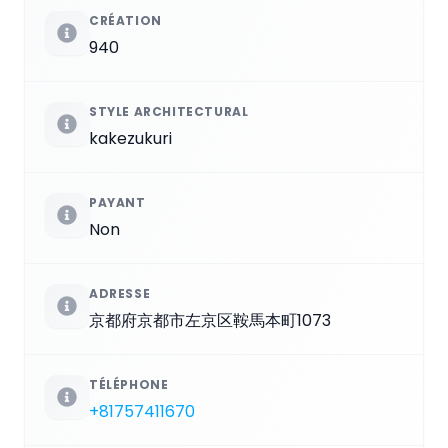
CRÉATION
940
STYLE ARCHITECTURAL
kakezukuri
PAYANT
Non
ADRESSE
京都府京都市左京区鞍馬本町1073
TÉLÉPHONE
+81757411670