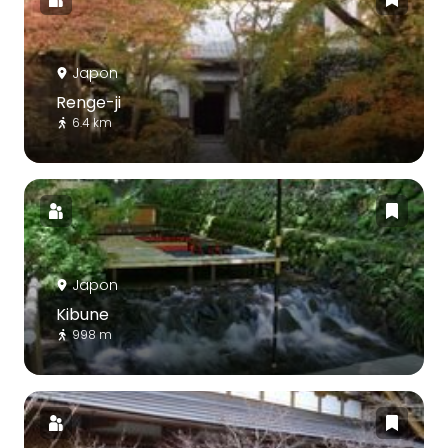
Japon
Renge-ji
6.4 km
Japon
Kibune
998 m