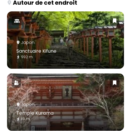
Autour de cet endroit
Japon
Sanctuaire Kifune
992 m
Japon
Temple Kurama
191 m