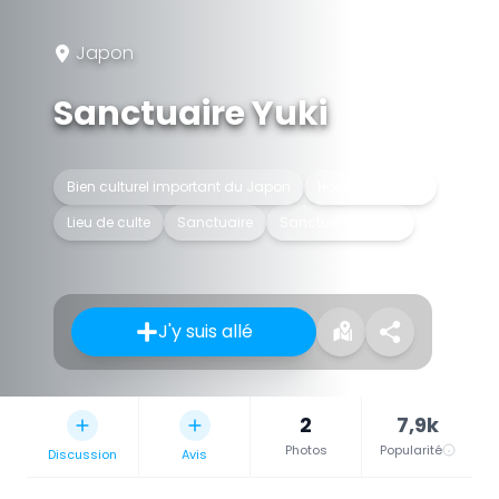
Japon
Sanctuaire Yuki
Bien culturel important du Japon
House of prayer
Lieu de culte
Sanctuaire
Sanctuaire shinto
J'y suis allé
2
7,9k
Photos
Popularité
Discussion
Avis