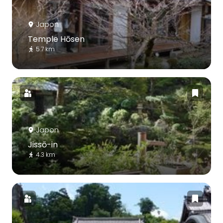
Japon
Temple Hōsen
5.7 km
Japon
Jissō-in
4.3 km