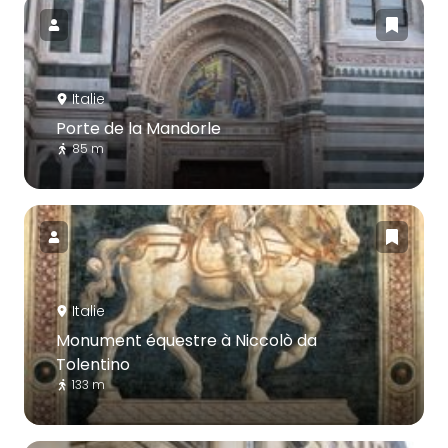
Italie
Porte de la Mandorle
85 m
Italie
Monument équestre à Niccolò da
Tolentino
133 m