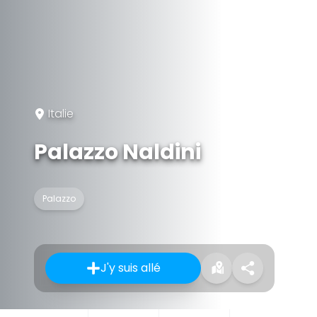
Italie
Palazzo Naldini
Palazzo
J'y suis allé