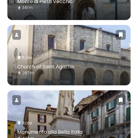
Monte di Pietà Vecchio
341 m
Italie
Church of Saint Agatha
267 m
Italie
Monumento alla Bella Italia