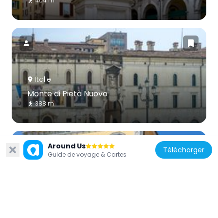
404 m
Italie
Monte di Pietà Nuovo
388 m
Around Us
Télécharger
Guide de voyage & Cartes
Italie
Palais Martinengo Palatini
271 m