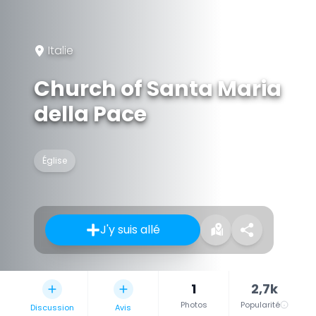
Italie
Church of Santa Maria
della Pace
Église
J'y suis allé
1
2,7k
Photos
Popularité
Discussion
Avis