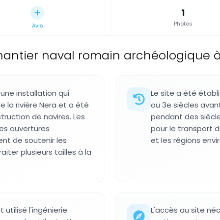
1
Photos
Avis
antier naval romain archéologique à N
une installation qui
Le site a été étab
e la rivière Nera et a été
ou 3e siècles avant
ruction de navires. Les
pendant des siècles
es ouvertures
pour le transport 
nt de soutenir les
et les régions envi
iter plusieurs tailles à la
tilisé l'ingénierie
L'accès au site né