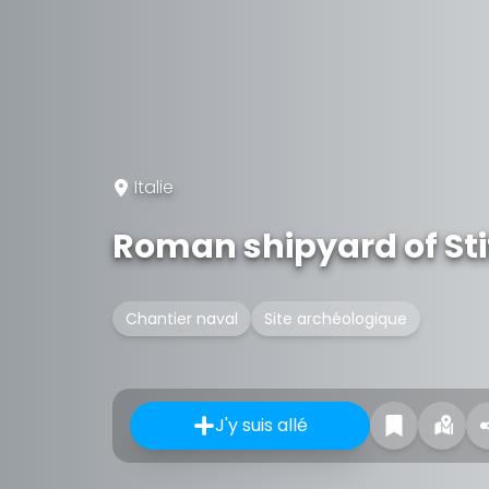
Italie
Roman shipyard of St
Chantier naval
Site archéologique
J'y suis allé