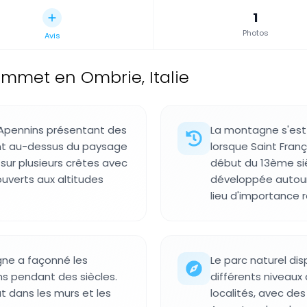
1
Photos
Avis
mmet en Ombrie, Italie
Apennins présentant des
La montagne s'est 
ent au-dessus du paysage
lorsque Saint Fran
sur plusieurs crêtes avec
début du 13ème siè
uverts aux altitudes
développée autour 
lieu d'importance r
gne a façonné les
Le parc naturel d
ins pendant des siècles.
différents niveaux 
 dans les murs et les
localités, avec des