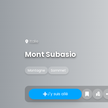
Italie
Mont Subasio
Montagne
Sommet
J'y suis allé