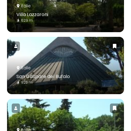
Italie
Villa Lazzaroni
629 m
Italie
San Gaspare del Bufalo
923 m
Italie