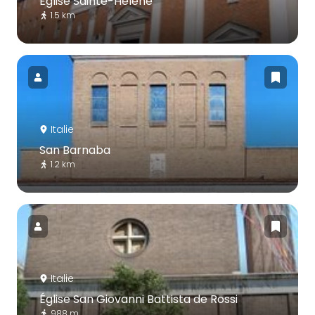
Église Sainte-Hélène
1.5 km
Italie
San Barnaba
1.2 km
Italie
Église San Giovanni Battista de Rossi
988 m