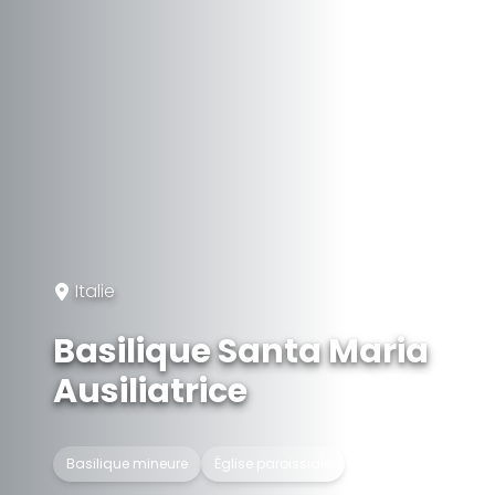
Italie
Basilique Santa Maria
Ausiliatrice
Basilique mineure
Église paroissiale