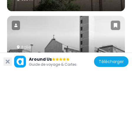
Italie
Église Santi Antonio da Padova e Annibale
Around Us
Télécharger
Maria
Guide de voyage & Cartes
1.1 km
Italie
Église San Giuseppe Cafasso
1.2 km