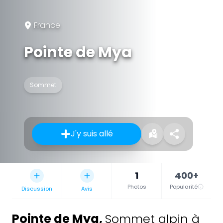
France
Pointe de Mya
Sommet
J'y suis allé
1
400+
Photos
Popularité
Discussion
Avis
Pointe de Mya
,
Sommet alpin à