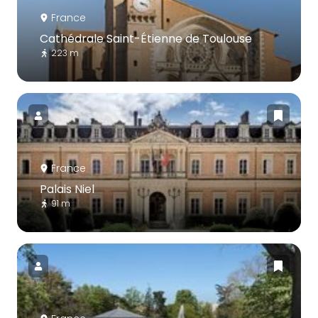
France
Cathédrale Saint-Étienne de Toulouse
223 m
France
Palais Niel
91 m