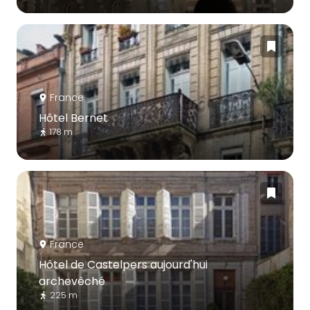
France
Hôtel Bernet
178 m
France
Hôtel de Castelpers aujourd'hui
archevêché
225 m