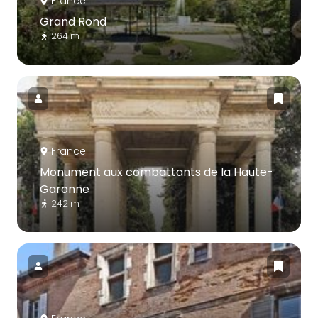
France
Grand Rond
264 m
France
Monument aux combattants de la Haute-
Garonne
242 m