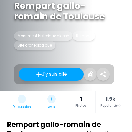
Rempart gallo-
romain de Toulouse
Monument historique classé
Rempart
Site archéologique
J'y suis allé
1
1,9k
Photos
Popularité
Discussion
Avis
Rempart gallo-romain de