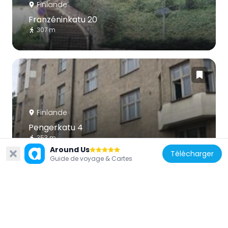
Finlande
Franzéninkatu 20
307 m
Finlande
Pengerkatu 4
353 m
Around Us
Télécharger
Guide de voyage & Cartes
Finlande