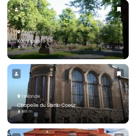
Finlande
Karhupuisto
166 m
Finlande
Chapelle du Saint-Coeur
186 m