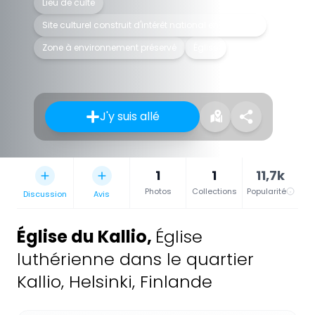
Lieu de culte
Site culturel construit d'intérêt national en Finlande
Zone à environnement préservé
Église
J'y suis allé
1
1
11,7k
Photos
Collections
Popularité
Discussion
Avis
Église du Kallio
,
Église
luthérienne dans le quartier
Kallio, Helsinki, Finlande