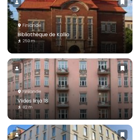
Finlande
Bibliothèque de Kallio
250 m
Finlande
Viides linja 18
82 m