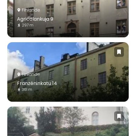
Finlande
Agricolankuja 9
297 m
Finlande
Franzéninkatu 14
361 m