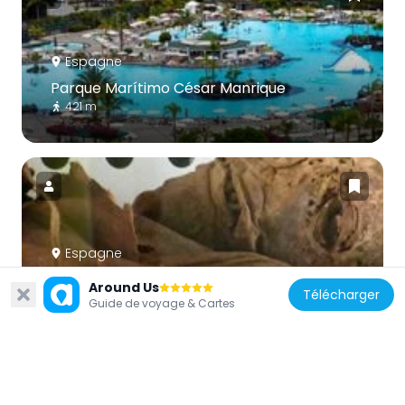
Espagne
Parque Marítimo César Manrique
421 m
Espagne
Mummy of San Andrés
Around Us
Télécharger
895 m
Guide de voyage & Cartes