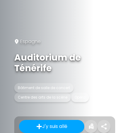
Espagne
Auditorium de
Ténérife
Bâtiment de salle de concert
Centre des arts de la scène
Opéra
J'y suis allé