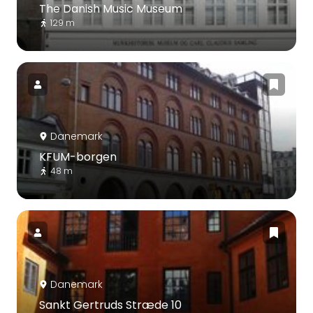
The Danish Music Museum
129 m
Danemark
KFUM-borgen
48 m
Danemark
Sankt Gertruds Stræde 10