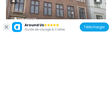
Danemark
Around Us
Hauser Plads 12
Télécharger
Guide de voyage & Cartes
174 m
Danemark
Åbenrå 26
141 m