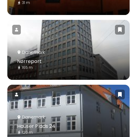
31 m
Danemark
Nørreport
165 m
Danemark
Hauser Plads 24
120 m