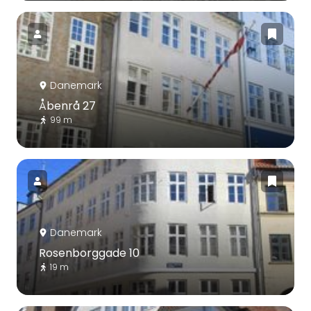
Danemark
Åbenrå 27
99 m
Danemark
Rosenborggade 10
19 m