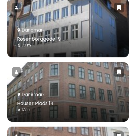
Danemark
Rosenborggade 19
70 m
Danemark
Hauser Plads 14
177 m