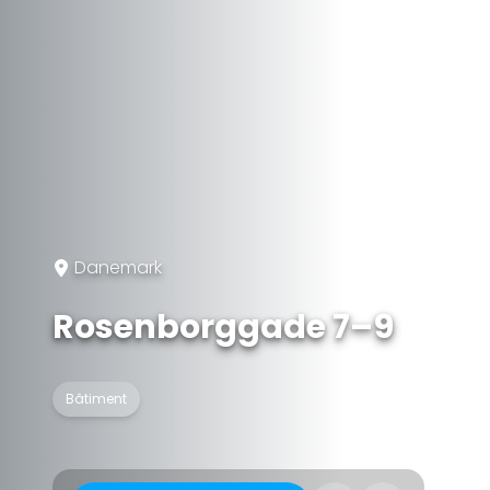
Danemark
Rosenborggade 7–9
Bâtiment