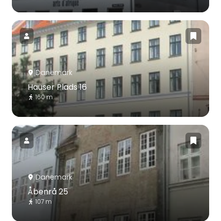
Danemark
Hauser Plads 16
160 m
Danemark
Åbenrå 25
107 m