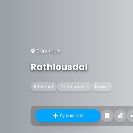
Danemark
Rathlousdal
Bâtiment
Château fort
Manoir
J'y suis allé