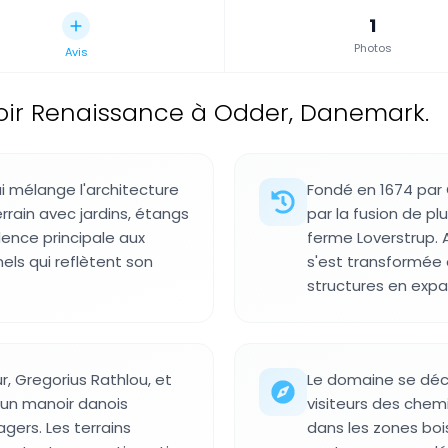
1
Photos
Avis
ir Renaissance à Odder, Danemark.
 mélange l'architecture
Fondé en 1674 par 
rain avec jardins, étangs
par la fusion de plu
dence principale aux
ferme Loverstrup. A
els qui reflètent son
s'est transformée
structures en expa
, Gregorius Rathlou, et
Le domaine se déco
d'un manoir danois
visiteurs des chemi
agers. Les terrains
dans les zones boi