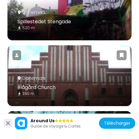
Danemark
Spillestedet Stengade
520 m
Danemark
Blågård Church
390 m
Around Us
Télécharger
Guide de voyage & Cartes