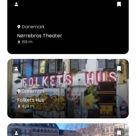
Danemark
Nørrebros Theater
616 m
Danemark
Folkets Hus
424 m