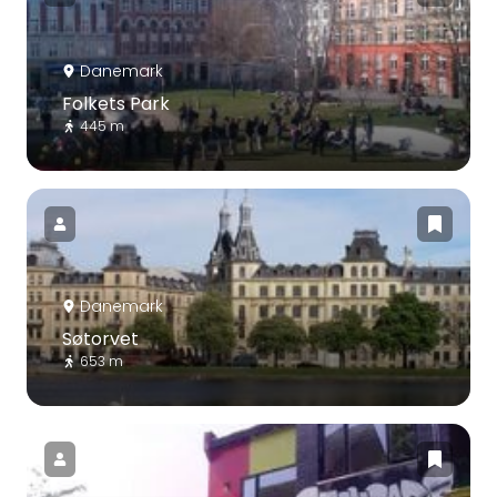
Danemark
Folkets Park
445 m
Danemark
Søtorvet
653 m