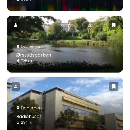
Danemark
Ørstedsparken
725 m
Danemark
Radiohuset
234 m