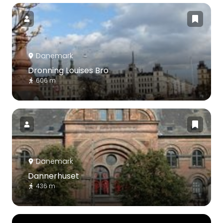
Danemark
Dronning Louises Bro
606 m
Danemark
Dannerhuset
436 m