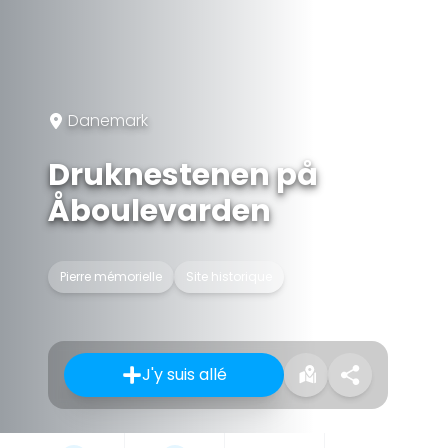
Danemark
Druknestenen på
Åboulevarden
Pierre mémorielle
Site historique
J'y suis allé