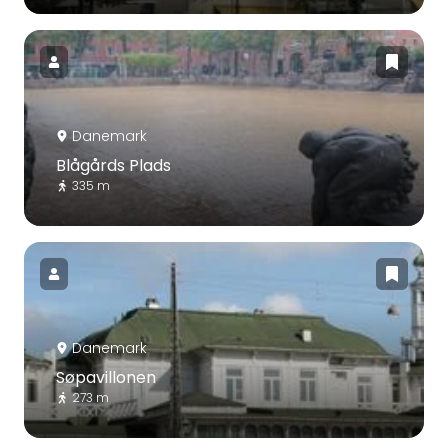
Danemark
Blågårds Plads
335 m
Danemark
Søpavillonen
273 m