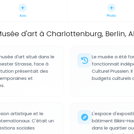
Avis
Photo
usée d'art à Charlottenburg, Berlin,
 musée d'art situé dans le
Le musée a été fon
pester Strasse, face à
fonctionnait indé
titution présentait des
Culturel Prussien. 
temporaines et
budgets culturels de
s.
sion artistique et le
L'espace d'expositi
internationaux. C'était un
bâtiment Bikini-Hau
estions sociales
dans le quartier ou