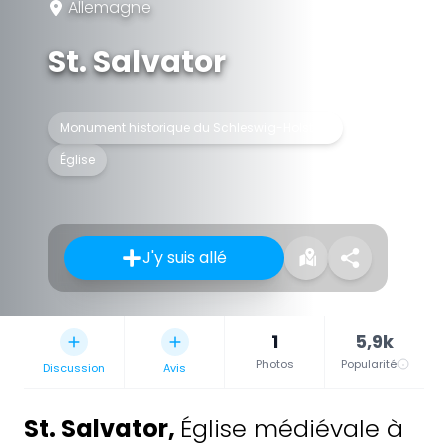
Allemagne
St. Salvator
Monument historique du Schleswig-Holstein
Église
J'y suis allé
1
5,9k
Photos
Popularité
Discussion
Avis
St. Salvator
,
Église médiévale à