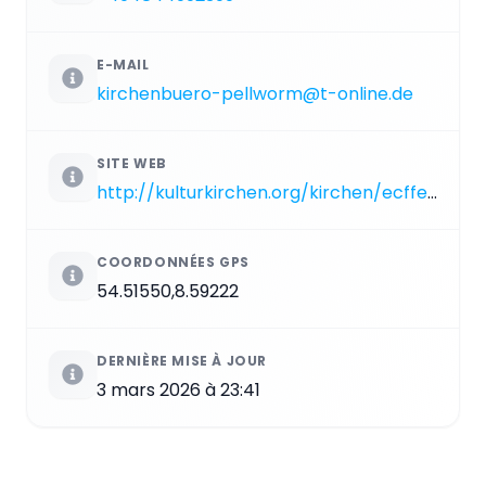
E-MAIL
kirchenbuero-pellworm@t-online.de
SITE WEB
http://kulturkirchen.org/kirchen/ecffea9467e14fbd9f5d42df4ce21132/Alte%20Kirche%20St.%20Salvator
COORDONNÉES GPS
54.51550,8.59222
DERNIÈRE MISE À JOUR
3 mars 2026 à 23:41