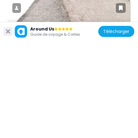
Around Us
Allemagne
Télécharger
Guide de voyage & Cartes
St. Margarethenkirche
15.1 km
Allemagne
Langeneß Wadden Sea Station
14.2 km