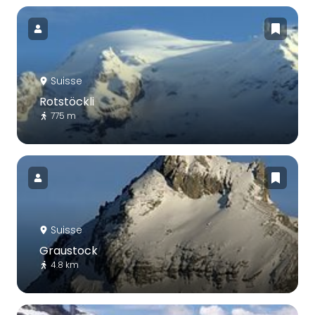
Suisse
Rotstöckli
775 m
Suisse
Graustock
4.8 km