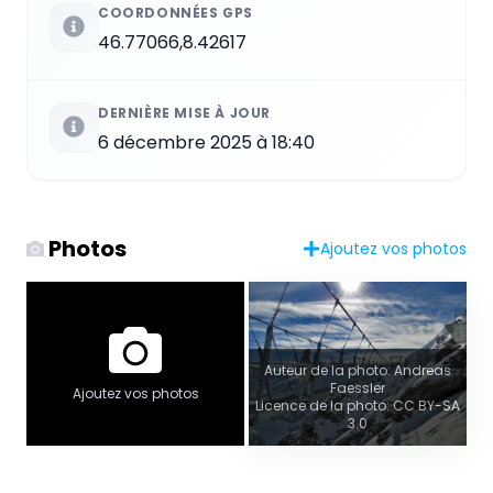
COORDONNÉES GPS
46.77066,8.42617
DERNIÈRE MISE À JOUR
6 décembre 2025 à 18:40
Photos
Ajoutez vos photos
Auteur de la photo: Andreas
Faessler
Ajoutez vos photos
Licence de la photo: CC BY-SA
3.0