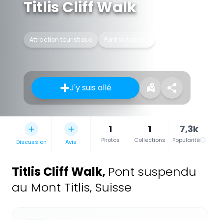
Titlis Cliff Walk
Attraction touristique
Pont suspendu
J'y suis allé
1
1
7,3k
Photos
Collections
Popularité
Discussion
Avis
Titlis Cliff Walk
,
Pont suspendu
au Mont Titlis, Suisse