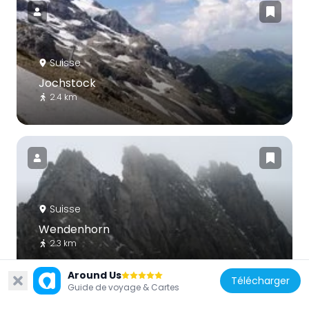
Suisse
Jochstock
2.4 km
Suisse
Wendenhorn
2.3 km
Around Us
Télécharger
Guide de voyage & Cartes