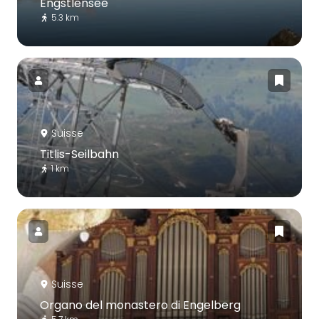
Engstlensee
5.3 km
Suisse
Titlis-Seilbahn
1 km
Suisse
Organo del monastero di Engelberg