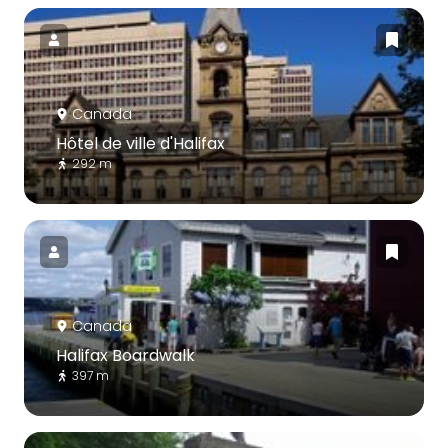
Canada
Hôtel de ville d'Halifax
292 m
Canada
Halifax Boardwalk
397 m