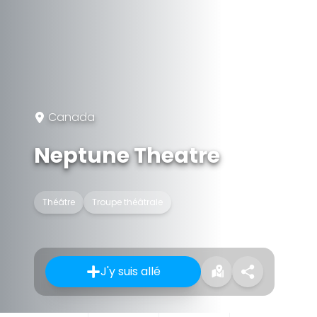
Canada
Neptune Theatre
Théâtre
Troupe théâtrale
J'y suis allé