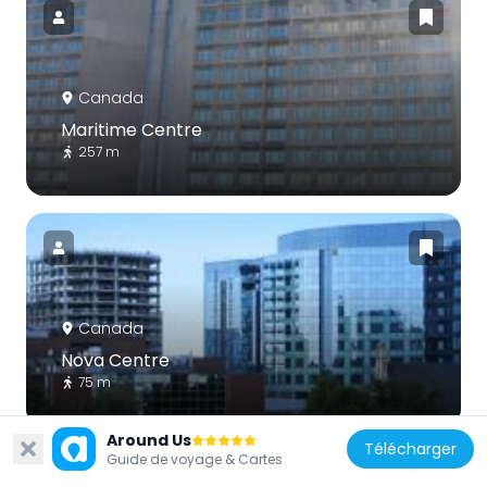
Canada
Maritime Centre
257 m
Canada
Nova Centre
75 m
Around Us
Télécharger
Guide de voyage & Cartes