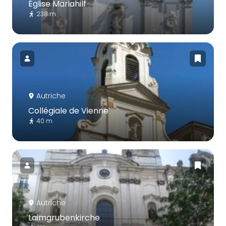
Église Mariahilf
238 m
Autriche
Collégiale de Vienne
40 m
Autriche
Laimgrubenkirche