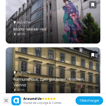
Autriche
Bruno-Marek-Hof
180 m
Autriche
Raimundhaus, Zum goldenen Hirschen,
Vienna
42 m
Around Us
Télécharger
Guide de voyage & Cartes