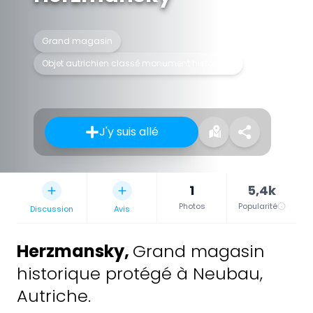
Grand magasin
Objet autrichien classé monument historique
J'y suis allé
1
5,4k
Photos
Popularité
Discussion
Avis
Herzmansky
,
Grand magasin
historique protégé à Neubau,
Autriche.