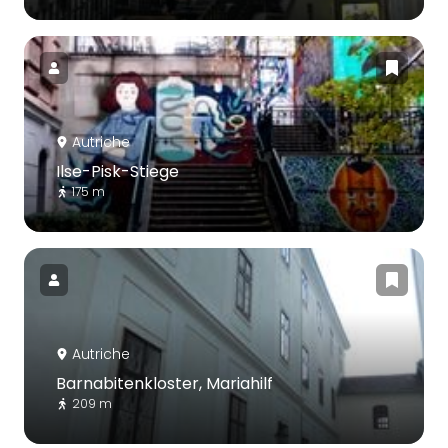
Autriche
Ilse-Pisk-Stiege
175 m
Autriche
Barnabitenkloster, Mariahilf
209 m