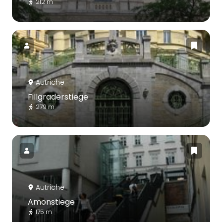
212 m
Autriche
Fillgraderstiege
279 m
Autriche
Amonstiege
175 m