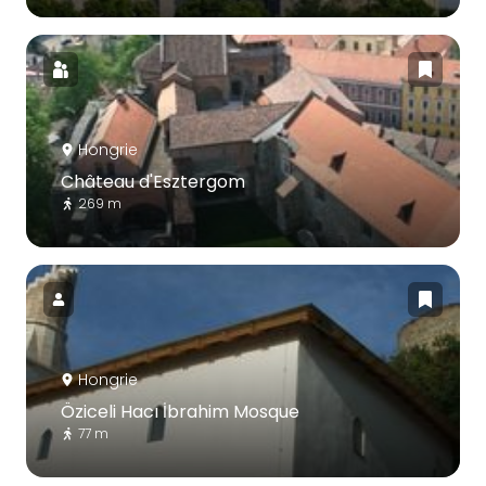
Hongrie
Château d'Esztergom
269 m
Hongrie
Öziceli Hacı İbrahim Mosque
77 m