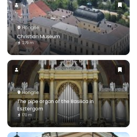
Hongrie
Christian Museum
279 m
Hongrie
The pipe organ of the Basilica in
Esztergom
170 m