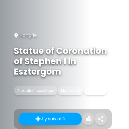
Hongrie
Statue of Coronation
of Stephen I in
Esztergom
Attraction touristique
Monument
Sculpture
J'y suis allé