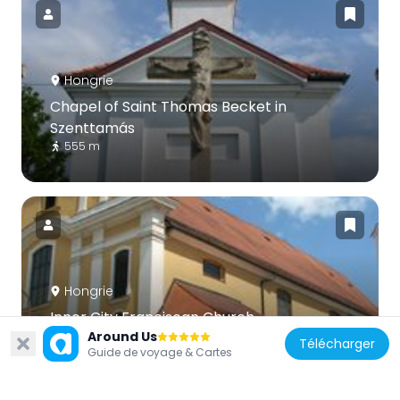
Hongrie
Chapel of Saint Thomas Becket in
Szenttamás
555 m
Hongrie
Inner City Franciscan Church
Around Us
1.2 km
Télécharger
Guide de voyage & Cartes