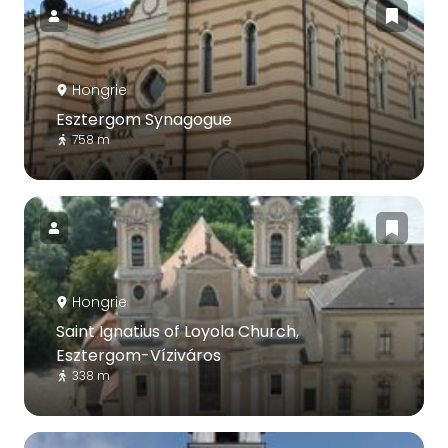
Hongrie
Esztergom Synagogue
758 m
Hongrie
Saint Ignatius of Loyola Church,
Esztergom-Víziváros
338 m