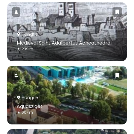
Hongrie
Medieval Saint Adalbertus Achcathedral
239 m
Hongrie
Aquasziget
607 m