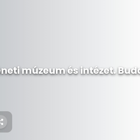
éneti múzeum és intézet. Bud