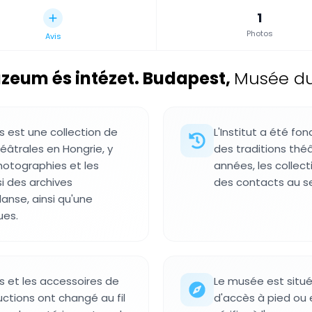
1
Photos
Avis
zeum és intézet. Budapest
,
Musée du
s est une collection de
L'Institut a été f
âtrales en Hongrie, y
des traditions thé
hotographies et les
années, les collec
i des archives
des contacts au s
anse, ainsi qu'une
ues.
s et les accessoires de
Le musée est situé
tions ont changé au fil
d'accès à pied ou 