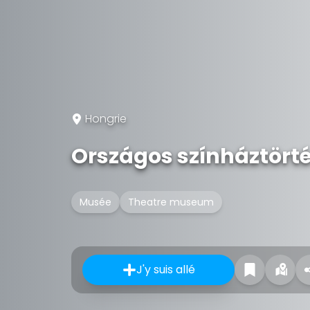
Hongrie
Országos színháztört
Musée
Theatre museum
J'y suis allé