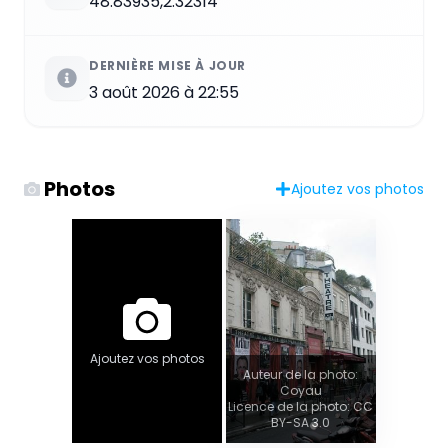
48.83935,2.32314
DERNIÈRE MISE À JOUR
3 août 2026 à 22:55
Photos
Ajoutez vos photos
Ajoutez vos photos
Auteur de la photo:
Coyau
Licence de la photo: CC
BY-SA 3.0