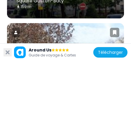
Square Gaston-Baty
159 m
Around Us
Télécharger
France
Guide de voyage & Cartes
Jardin du Moulin des Trois-Cornets
300 m
France
Mémorial Leclerc
271 m