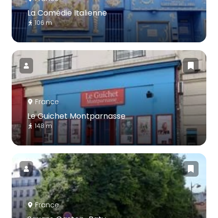
La Comédie Italienne
106 m
France
Le Guichet Montparnasse
148 m
France