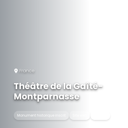
France
Théâtre de la Gaîté-
Montparnasse
Monument historique inscrit
Site web
Théâtre