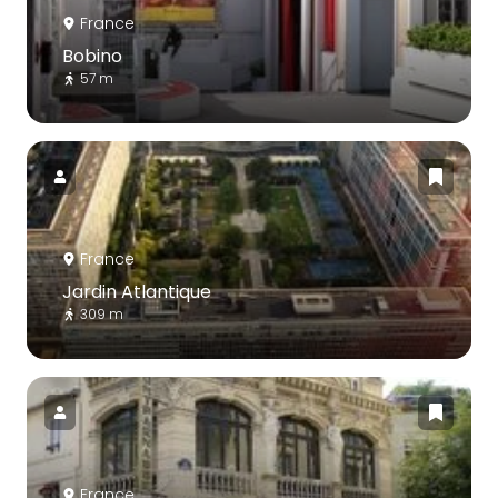
France
Bobino
57 m
France
Jardin Atlantique
309 m
France