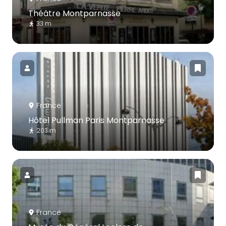
Théâtre Montparnasse
33 m
France
Hôtel Pullman Paris Montparnasse
203 m
France