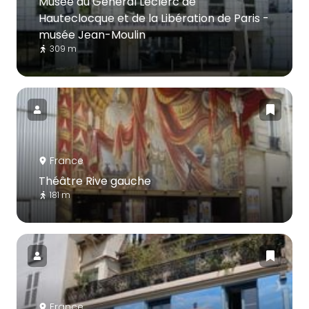
Musée du Général Leclerc de
Hauteclocque et de la Libération de Paris -
musée Jean-Moulin
309 m
France
Théâtre Rive gauche
181 m
France