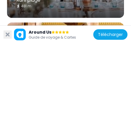
Ruhl plage
481 m
Around Us
Télécharger
Guide de voyage & Cartes
France
Croix de Marbre
323 m
France
Temple réformé de Nice
600 m