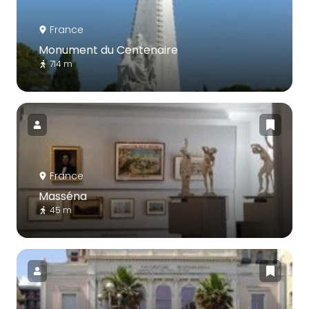
France
Monument du Centenaire
714 m
France
Masséna
45 m