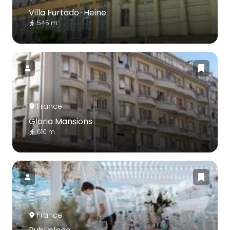
Villa Furtado-Heine
545 m
France
Gloria Mansions
610 m
France