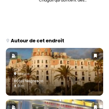
Chagall qui abritent des...
Autour de cet endroit
France
Hôtel Negresco
91 m