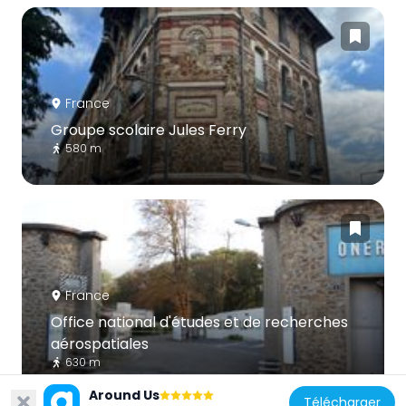
France
Groupe scolaire Jules Ferry
580 m
France
Office national d'études et de recherches
aérospatiales
630 m
Around Us
Télécharger