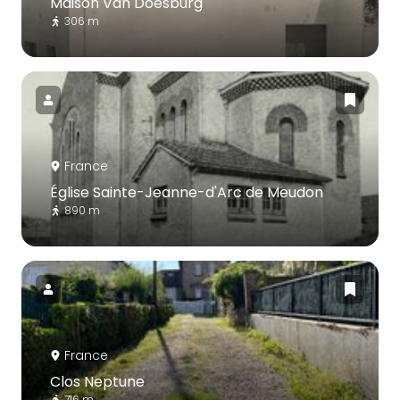
Maison Van Doesburg
306 m
France
Église Sainte-Jeanne-d'Arc de Meudon
890 m
France
Clos Neptune
716 m