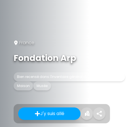
France
Fondation Arp
Bien recensé dans l'Inventaire général du patrimoine culturel
Maison
Musée
J'y suis allé