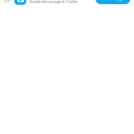
Guide de voyage & Cartes
France
Maison, 5 rue Roudier
503 m
France
Fontaine-Lavoir de la rue du Val
970 m