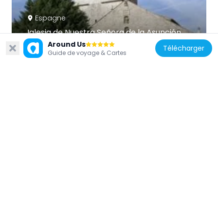
Espagne
Iglesia de Nuestra Señora de la Asunción
13.1 km
Around Us
Télécharger
Guide de voyage & Cartes
Espagne
Church of San Juan Evangelista
16.1 km