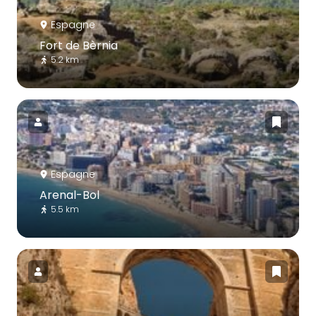
Espagne
Fort de Bèrnia
5.2 km
Espagne
Arenal-Bol
5.5 km