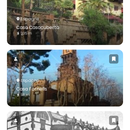
Espagne
Casa Casacuberta
335 m
Espagne
Casa Fornells
116 m