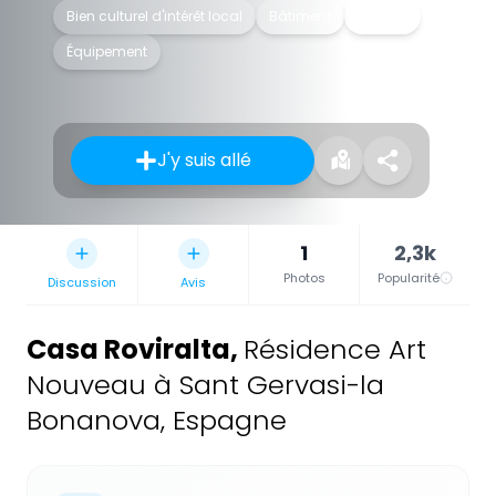
Bien culturel d'intérêt local
Bâtiment
Maison
Équipement
J'y suis allé
1
2,3k
Photos
Popularité
Discussion
Avis
Casa Roviralta
,
Résidence Art
Nouveau à Sant Gervasi-la
Bonanova, Espagne