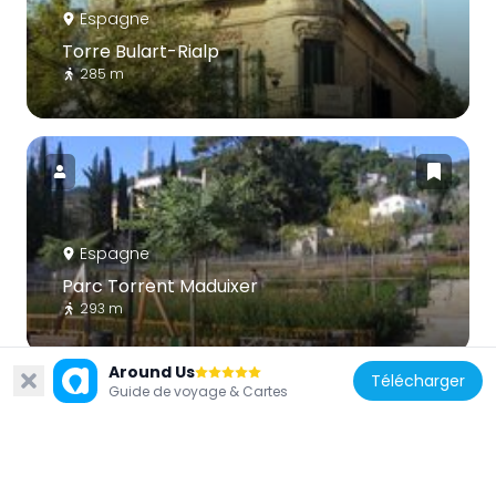
Espagne
Torre Bulart-Rialp
285 m
Espagne
Parc Torrent Maduixer
293 m
Around Us
Télécharger
Guide de voyage & Cartes
Espagne