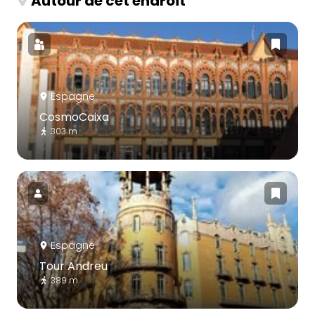
Autour de cet endroit
Espagne
CosmoCaixa
303 m
Espagne
Tour Andreu
389 m