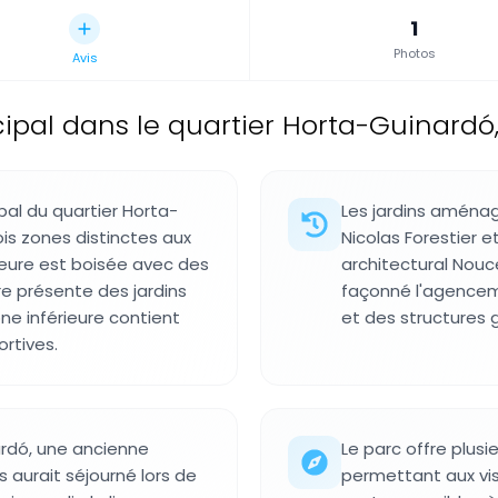
1
Photos
Avis
ipal dans le quartier Horta-Guinardó
pal du quartier Horta-
Les jardins aména
ois zones distinctes aux
Nicolas Forestier et
ieure est boisée avec des
architectural Nou
re présente des jardins
façonné l'agencem
ne inférieure contient
et des structures
ortives.
rdó, une ancienne
Le parc offre plusi
 aurait séjourné lors de
permettant aux visi