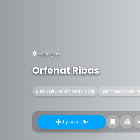
Espagne
Orfenat Ribas
Bien culturel d'intérêt local
Bâtiment scolaire
J'y suis allé