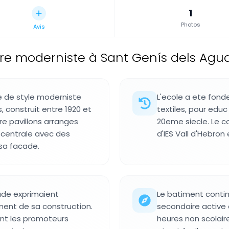
1
Photos
Avis
re moderniste à Sant Genís dels Agud
e de style moderniste
L'ecole a ete fonde
, construit entre 1920 et
textiles, pour educ
e pavillons arranges
20eme siecle. Le 
 centrale avec des
d'IES Vall d'Hebron
sa facade.
ade exprimaient
Le batiment conti
ment de sa construction.
secondaire active e
nt les promoteurs
heures non scolaires