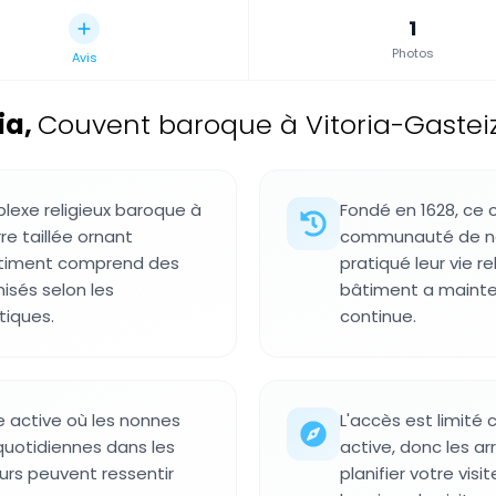
1
Photos
Avis
ia
,
Couvent baroque à Vitoria-Gasteiz
lexe religieux baroque à
Fondé en 1628, ce 
re taillée ornant
communauté de non
 bâtiment comprend des
pratiqué leur vie re
nisés selon les
bâtiment a mainten
iques.
continue.
se active où les nonnes
L'accès est limité
 quotidiennes dans les
active, donc les a
urs peuvent ressentir
planifier votre vis