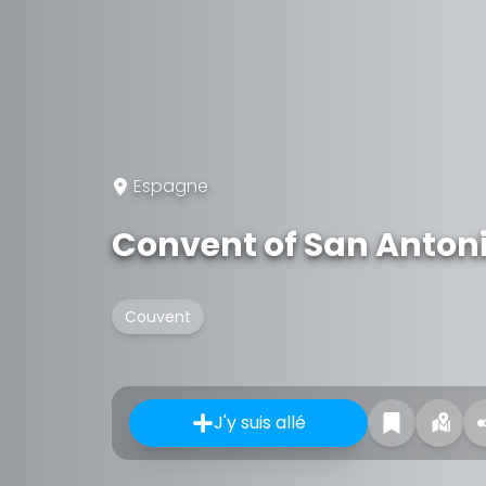
Espagne
Convent of San Antonio
Couvent
J'y suis allé