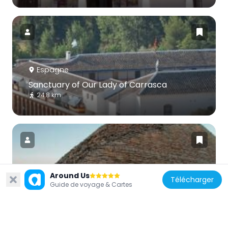
Espagne
Sanctuary of Our Lady of Carrasca
24.8 km
Around Us
Espagne
Télécharger
Guide de voyage & Cartes
Museo del Carro y Aperos de Labranza
12.3 km