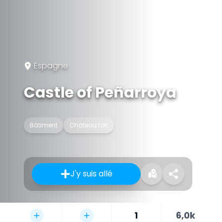
Espagne
Castle of Peñarroya
Bâtiment
Château fort
J'y suis allé
1
6,0k