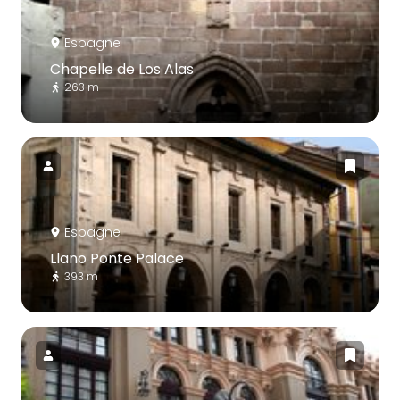
Espagne
Chapelle de Los Alas
263 m
Espagne
Llano Ponte Palace
393 m