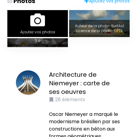
Photos
Ajoutez vos photos
Vue panoramique
Auteur de la photo: SurfAst
Licence de la photo: GFDL
Auteur de la photo: SurfAst
Ajoutez vos photos
Licence de la photo: CC BY-SA
3.0
Architecture de
Niemeyer : carte de
ses oeuvres
28
éléments
Oscar Niemeyer a marqué le
modernisme brésilien par ses
constructions en béton aux
formes géométriques