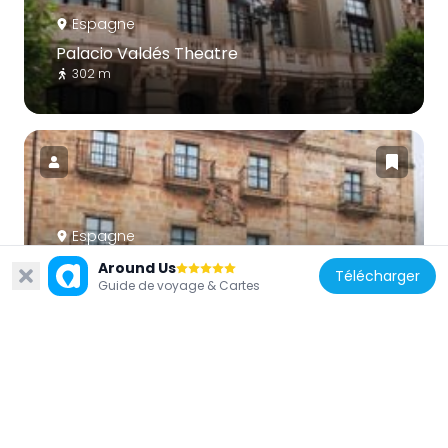
Espagne
Palacio Valdés Theatre
302 m
Espagne
Historical site of Avilés
Around Us
Télécharger
Guide de voyage & Cartes
393 m