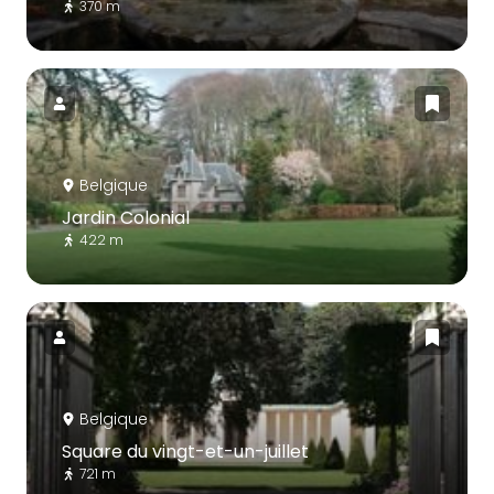
370 m
Belgique
Jardin Colonial
422 m
Belgique
Square du vingt-et-un-juillet
721 m