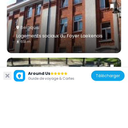
Belgique
Logements sociaux du Foyer Laekenois
691 m
Around Us
Télécharger
Guide de voyage & Cartes
Belgique
Parc de la Drève Sainte-Anne
354 m