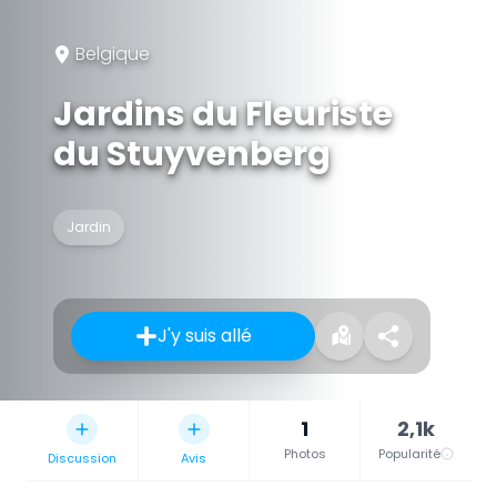
Belgique
Jardins du Fleuriste
du Stuyvenberg
Jardin
J'y suis allé
1
2,1k
Photos
Popularité
Discussion
Avis