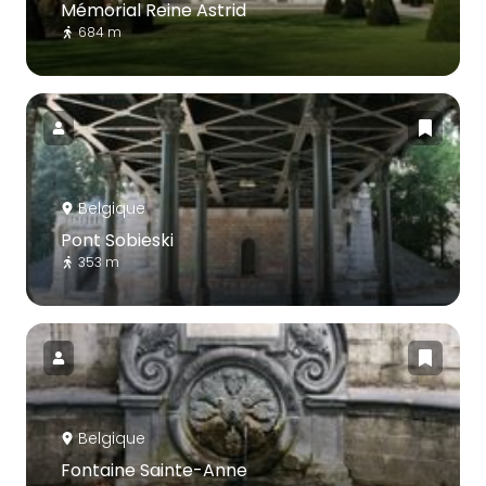
Mémorial Reine Astrid
684 m
Belgique
Pont Sobieski
353 m
Belgique
Fontaine Sainte-Anne