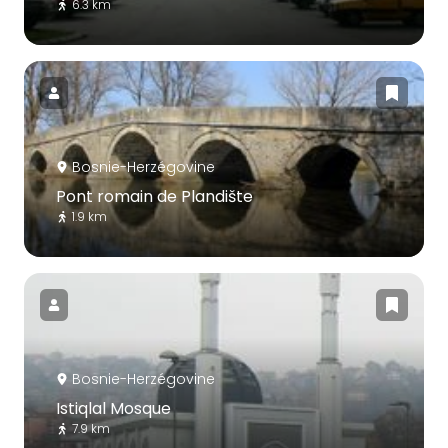
6.3 km
Bosnie-Herzégovine
Pont romain de Plandište
1.9 km
Bosnie-Herzégovine
Istiqlal Mosque
7.9 km