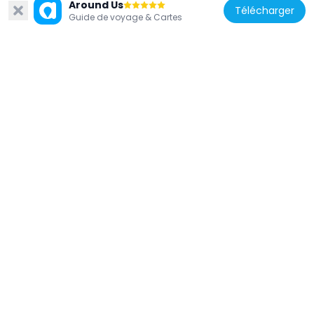
Around Us
Télécharger
Guide de voyage & Cartes
Bosnie-Herzégovine
Église de la Sainte-Trinité de Sarajevo
9.8 km
Bosnie-Herzégovine
The bridge of the Malaysian-Bosnian and
Herzegovinian friendship
8.9 km