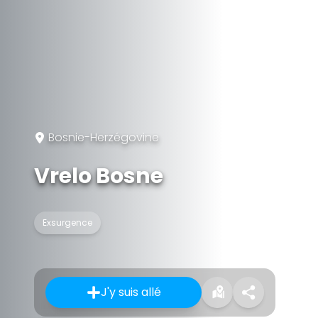
Bosnie-Herzégovine
Vrelo Bosne
Exsurgence
J'y suis allé