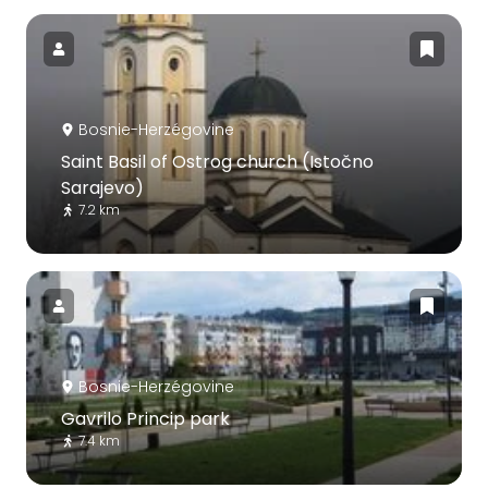
Bosnie-Herzégovine
Saint Basil of Ostrog church (Istočno
Sarajevo)
7.2 km
Bosnie-Herzégovine
Gavrilo Princip park
7.4 km