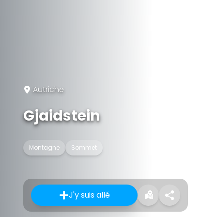
Autriche
Gjaidstein
Montagne
Sommet
J'y suis allé