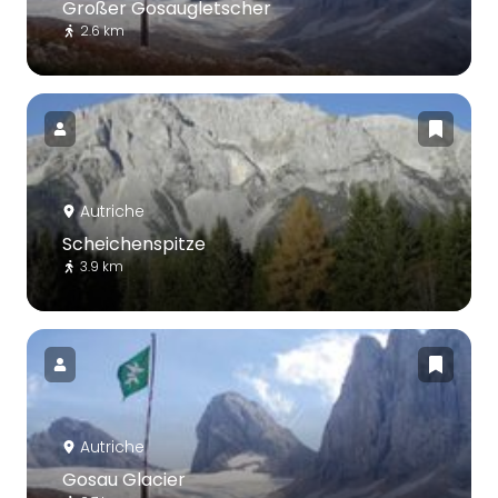
Großer Gosaugletscher
2.6 km
Autriche
Scheichenspitze
3.9 km
Autriche
Gosau Glacier