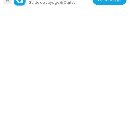
Guide de voyage & Cartes
Autriche
Dachstein Chapel
2.2 km
Autriche
Taubenkogel
2.7 km