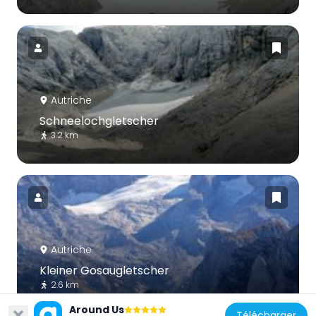
Autriche
Schneelochgletscher
3.2 km
Autriche
Kleiner Gosaugletscher
2.6 km
Around Us
Télécharger