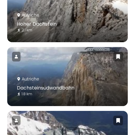
Autriche
Hoher Dachstein
2.1 km
Autriche
Dachsteinsüdwandbahn
1.8 km