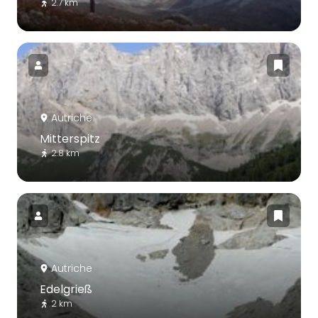
2.7 km
Autriche
Mitterspitz
2.8 km
Autriche
Edelgrieß
2 km