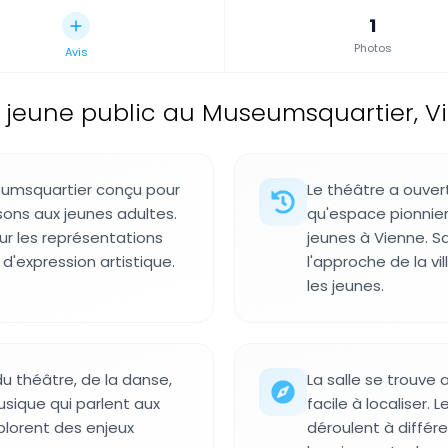
1
Photos
Avis
 jeune public au Museumsquartier, Vi
eumsquartier conçu pour
Le théâtre a ouvert
sons aux jeunes adultes.
qu'espace pionnier
r les représentations
jeunes à Vienne. 
d'expression artistique.
l'approche de la vi
les jeunes.
u théâtre, de la danse,
La salle se trouve
sique qui parlent aux
facile à localiser.
plorent des enjeux
déroulent à différen