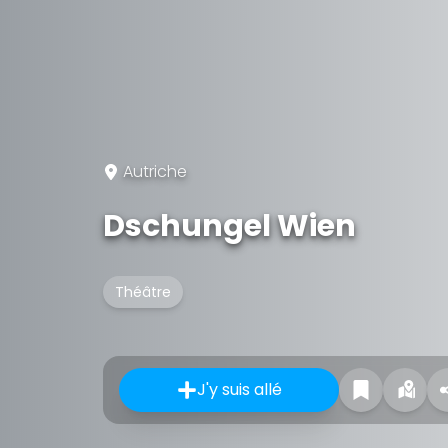
Autriche
Dschungel Wien
Théâtre
J'y suis allé