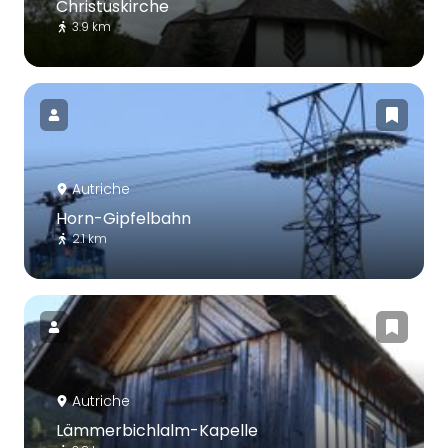
Christuskirche
3.9 km
Autriche
Horn-Gipfelbahn
2.1 km
Autriche
Lämmerbichlalm-Kapelle