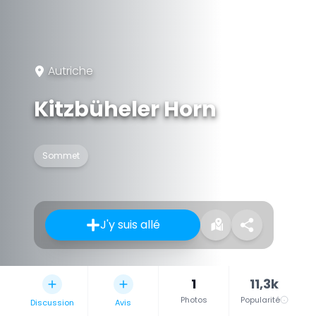
Autriche
Kitzbüheler Horn
Sommet
J'y suis allé
1
11,3k
Photos
Popularité
Discussion
Avis