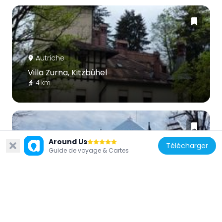
Autriche
Villa Zurna, Kitzbühel
4 km
Around Us
Télécharger
Guide de voyage & Cartes
Autriche
Schloss Kaps
4.3 km