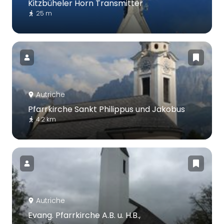
Kitzbüheler Horn Transmitter
25 m
Autriche
Pfarrkirche Sankt Philippus und Jakobus
4.2 km
Autriche
Evang. Pfarrkirche A.B. u. H.B.,