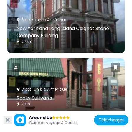
États-Unis d'Amérique
New York and Long Island Coignet Stone
Company Building
2.7 km
États-Unis d'Amérique
Rocky Sullivan's
2 km
Around Us
Télécharger
Guide de voyage & Cartes