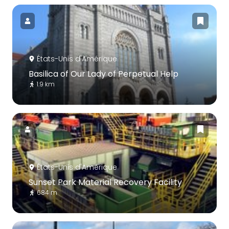
États-Unis d'Amérique
Basilica of Our Lady of Perpetual Help
1.9 km
États-Unis d'Amérique
Sunset Park Material Recovery Facility
684 m