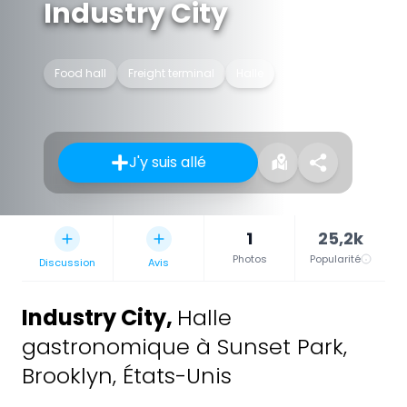
Industry City
Food hall
Freight terminal
Halle
J'y suis allé
1
25,2k
Photos
Popularité
Discussion
Avis
Industry City
,
Halle
gastronomique à Sunset Park,
Brooklyn, États-Unis