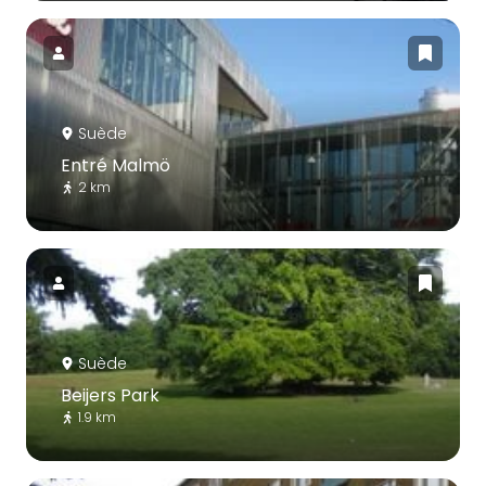
Suède
Entré Malmö
2 km
Suède
Beijers Park
1.9 km