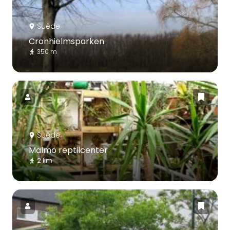
Suède
Cronhielmsparken
350 m
Suède
Malmö reptilcenter
2 km