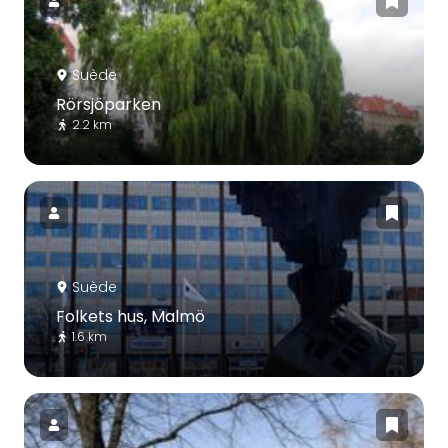
Suède
Rörsjöparken
2.2 km
Suède
Folkets hus, Malmö
1.6 km