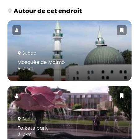
Autour de cet endroit
Suède
Mosquée de Malmö
2.1 km
Suède
Folkets park
2 km