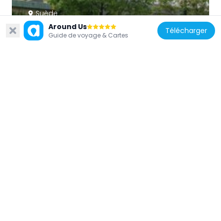
Suède
Around Us
Amiralen
Télécharger
Guide de voyage & Cartes
1.9 km
Suède
Dahlgrenska stiftelsen
2.2 km