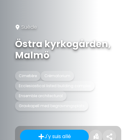
Suède
Östra kyrkogården,
Malmö
Cimetière
Crématorium
Ecclesiastical listed building complex
Ensemble architectural
Gravkapell med begravningsplats
J'y suis allé