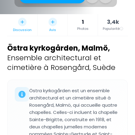
1
3,4k
Photos
Popularité
Discussion
Avis
Östra kyrkogården, Malmö
,
Ensemble architectural et
cimetière à Rosengård, Suède
Östra kyrkogården est un ensemble
architectural et un cimetière situé à
Rosengård, Malmö, qui accueille quatre
chapelles. Celles-ci incluent la chapelle
Sainte-Brigitte, construite en 1918, et
deux chapelles jumelles modernes
nommées Sainte-Gertrude et Saint-