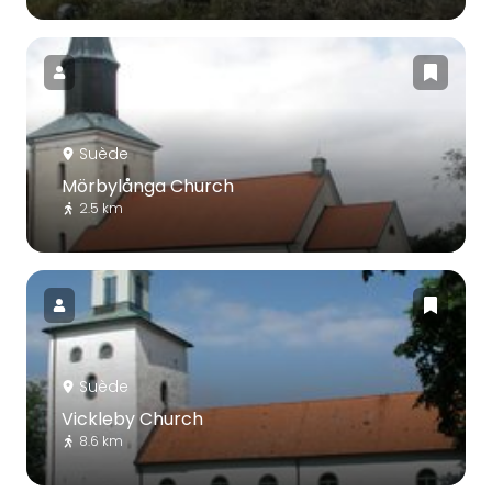
Suède
Mörbylånga Church
2.5 km
Suède
Vickleby Church
8.6 km