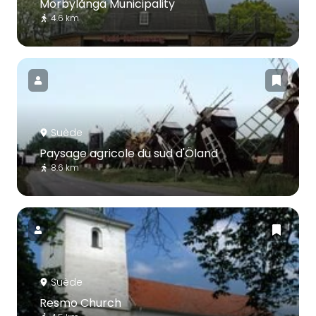
Mörbylånga Municipality
4.6 km
Suède
Paysage agricole du sud d'Öland
8.6 km
Suède
Resmo Church