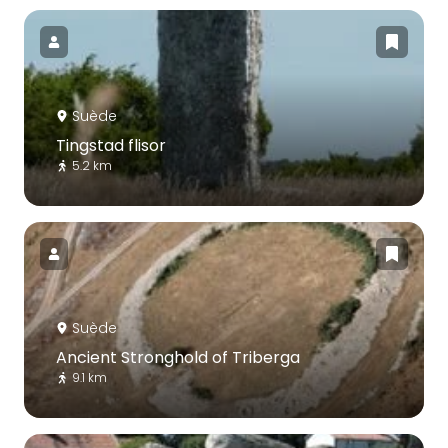
Suède
Tingstad flisor
5.2 km
Suède
Ancient Stronghold of Triberga
9.1 km