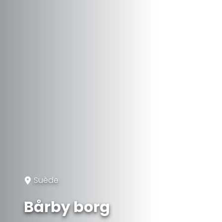
Suède
Bårby borg