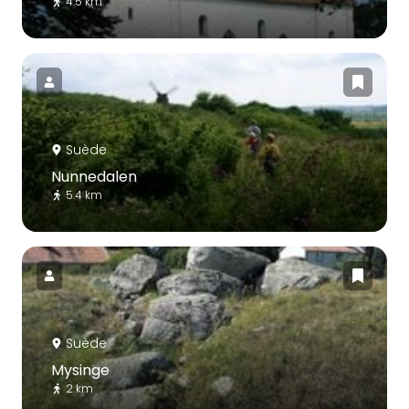
4.5 km
Suède
Nunnedalen
5.4 km
Suède
Mysinge
2 km