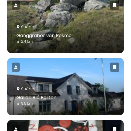
Suède
Ganggräber von Resmo
2.4 km
Suède
Galleri Blå Porten
9.5 km