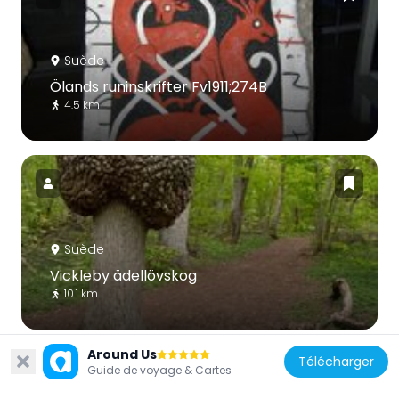
Suède
Ölands runinskrifter Fv1911;274B
4.5 km
Suède
Vickleby ädellövskog
10.1 km
Around Us
Télécharger
Guide de voyage & Cartes