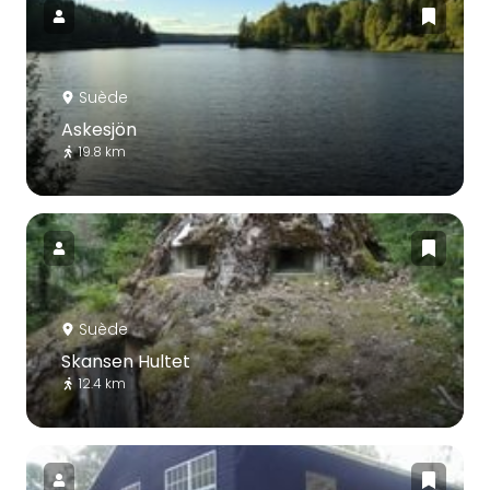
Suède
Askesjön
19.8 km
Suède
Skansen Hultet
12.4 km