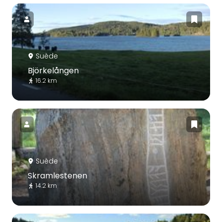
Suède
Björkelången
16.2 km
Suède
Skramlestenen
14.2 km