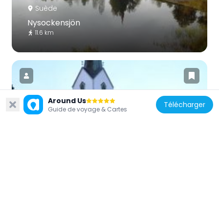
Suède
Nysockensjön
11.6 km
Around Us
Télécharger
Guide de voyage & Cartes
Suède
Skillingmark Church
17.2 km
Norvège