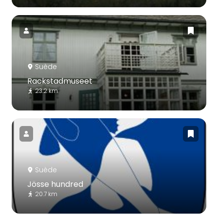
Suède
Rackstadmuseet
23.2 km
Suède
Jösse hundred
20.7 km