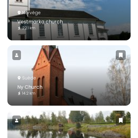
Norvège
Vestmarka church
22.1 km
Suède
Ny Church
14.2 km