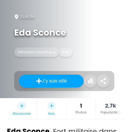
Suède
Eda Sconce
Attraction touristique
Fort
J'y suis allé
1
2,7k
Photos
Popularité
Discussion
Avis
Eda Sconce
,
Fort militaire dans