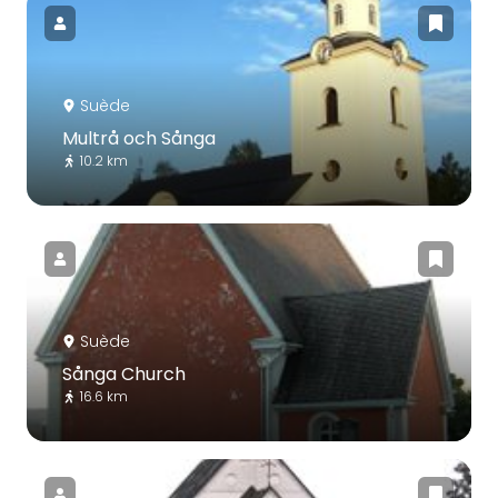
Suède
Multrå och Sånga
10.2 km
Suède
Sånga Church
16.6 km