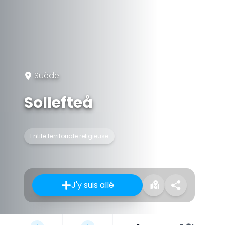
Suède
Sollefteå
Entité territoriale religieuse
J'y suis allé