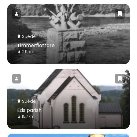
Suède
Timmerflottare
2.5 km
Suède
Eds parish
15.7 km