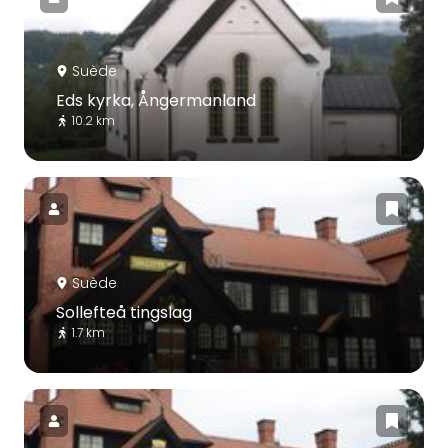
Suède
Eds kyrka, Ångermanland
10.2 km
Suède
Sollefteå tingslag
1.7 km