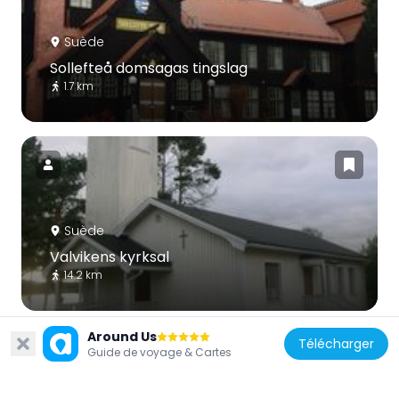
Suède
Sollefteå domsagas tingslag
1.7 km
Suède
Valvikens kyrksal
14.2 km
Around Us
Télécharger
Guide de voyage & Cartes