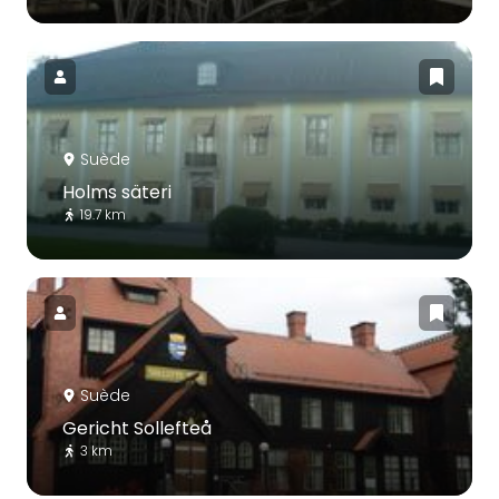
Suède
Holms säteri
19.7 km
Suède
Gericht Sollefteå
3 km