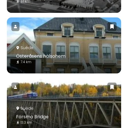
3.1 km
Suède
Österåsens hälsohem
7.4 km
Suède
Forsmo Bridge
13.3 km