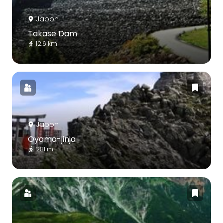
Japon
Takase Dam
12.6 km
Japon
Oyama-jinja
281 m