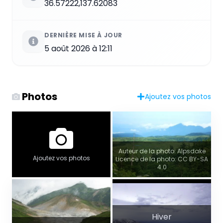
36.57222,137.62083
DERNIÈRE MISE À JOUR
5 août 2026 à 12:11
Photos
Ajoutez vos photos
Auteur de la photo: Alpsdake
Ajoutez vos photos
Licence de la photo: CC BY-SA
4.0
Hiver