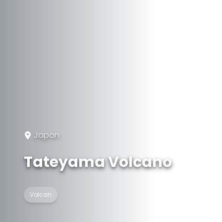
Japon
Tateyama Volcano
Volcan