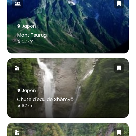
Japon
Mont Tsurugi
5.7 km
Japon
Chute d'eau de Shōmyō
8.7 km