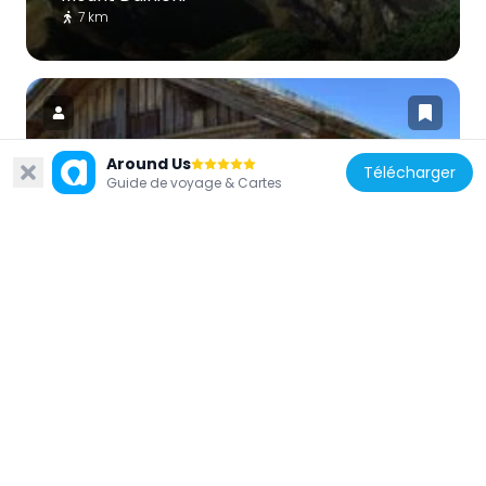
7 km
Around Us
Télécharger
Guide de voyage & Cartes
Japon
Tateyama Murodō
1.9 km
Japon
Mount Bessan
2.8 km